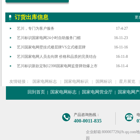
订货出库信息
更多
艺川，专门为客户服务
17-4-27
艺川标识国家电网24小时自助服务门楣
16-11-23
艺川国家电网壁挂式楼层牌VS立式楼层牌
16-11-16
艺川国家电网人员去向牌 价格和品质的完美结合
16-11-8
艺川标识新款定制12398国家电网监督牌劲爆上市
16-11-4
友情链接：
国家电网标志
|
国家电网标识
|
国网标识
|
星月展览
|
回到首页
国家电网标志
国家电网营业厅
国家电网产
|
|
|
产品咨询热线：
400-0011-835
0
企业邮箱:800007729@b.q
园