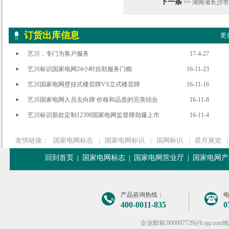
下一条
>>
湖南省长沙市 
订货出库信息
更多
艺川，专门为客户服务
17-4-27
艺川标识国家电网24小时自助服务门楣
16-11-23
艺川国家电网壁挂式楼层牌VS立式楼层牌
16-11-16
艺川国家电网人员去向牌 价格和品质的完美结合
16-11-8
艺川标识新款定制12398国家电网监督牌劲爆上市
16-11-4
友情链接：
国家电网标志
|
国家电网标识
|
国网标识
|
星月展览
|
回到首页
国家电网标志
国家电网营业厅
国家电网产
|
|
|
产品咨询热线：
400-0011-835
0
企业邮箱:800007729@b.q